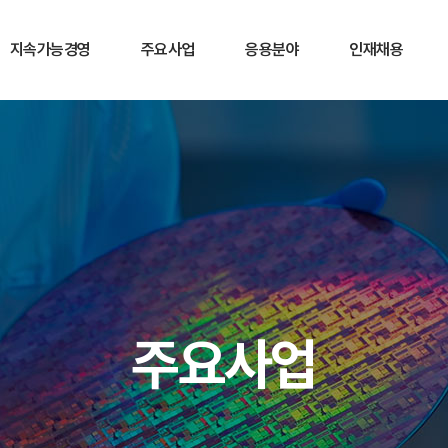
지속가능경영
주요사업
응용분야
인재채용
사회책임경영
반도체
광학적 측정
인재상
환경경영
웨이퍼
비파괴 전기적 측정
인사제도
준법경영
디스플레이
파괴 전기적 측정
채용 프로세스
R&D
디스플레이(FPT)
직무소개
태양광
HR
제품 Index
주요사업