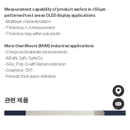
Measurement capability of product wafers in <50μm
patterned test areas
OLED display applications
•Multilayer characterization
•Thickness, n, k measurement
•Thickness map within sub-pixels
More than Moore (MtM) industrial applications
•Compound materials measurements:
•AlGaN, GaN, GaAsOx,
•SiGe, Poly-Si with Raman extension
•Graphene, CNT
•Periodic thick layers definition